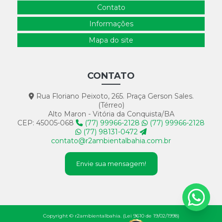
Contato
Informações
Mapa do site
CONTATO
Rua Floriano Peixoto, 265. Praça Gerson Sales.
(Térreo)
Alto Maron - Vitória da Conquista/BA
CEP: 45005-068
(77) 99966-2128
(77) 99966-2128
(77) 98131-0472
contato@r2ambientalbahia.com.br
Envie sua mensagem!
Copyright © r2ambientalbahia. (Lei 9610 de 19/02/1998)