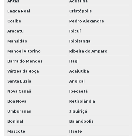
Antas
Adustina
Recuperação de áreas degradadas prad
Lagoa Real
Cristópolis
Coribe
Pedro Alexandre
Recuperação de áreas degradadas rurais
Aracatu
Ibicuí
Regularização ambiental
Mansidão
Ibipitanga
Regularização ambiental na bahia
Manoel Vitorino
Ribeira do Amparo
Regularização ambiental das propriedades
Barra do Mendes
Itagi
Regularização ambiental do empreendimento
Várzea da Roça
Acajutiba
Regularização ambiental de imóveis
Santa Luzia
Angical
Regularização ambiental de imóveis rurais
Nova Canaã
Ipecaetá
Regularização ambiental nas empresas
Boa Nova
Retirolândia
Serviço de consultoria ambiental
Umburanas
Jiquiriçá
Serviço de consultoria ambiental na bahia
Boninal
Baianópolis
Serviço de consultoria ambiental em vitória da conquista
Mascote
Itaeté