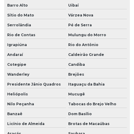
Barro Alto
Uibaí
Serviço de educação ambiental
Sítio do Mato
Várzea Nova
Serviço de educação ambiental na bahia
Serrolândia
Pé de Serra
Serviço de georreferenciamento na bahia
Rio de Contas
Mulungu do Morro
Serviço de georreferenciamento em vitória da conquista
Igrapiúna
Rio do Antônio
Serviços de manutenção de licenças ambientais
Andaraí
Caldeirão Grande
Serviços de manutenção de licenças ambientais na bahia
Cotegipe
Candiba
Supressão de vegetação
Wanderley
Brejões
Presidente Jânio Quadros
Itaguaçu da Bahia
Heliópolis
Mucugê
Nilo Peçanha
Tabocas do Brejo Velho
Banzaê
Dom Basílio
Licínio de Almeida
Brotas de Macaúbas
Araçás
Saubara