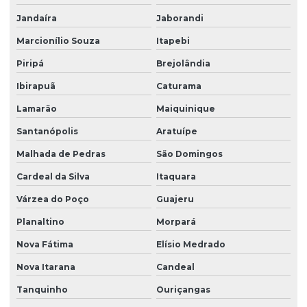
Jandaíra
Jaborandi
Marcionílio Souza
Itapebi
Piripá
Brejolândia
Ibirapuã
Caturama
Lamarão
Maiquinique
Santanópolis
Aratuípe
Malhada de Pedras
São Domingos
Cardeal da Silva
Itaquara
Várzea do Poço
Guajeru
Planaltino
Morpará
Nova Fátima
Elísio Medrado
Nova Itarana
Candeal
Tanquinho
Ouriçangas