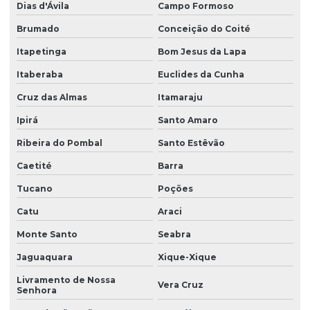
Empresa de georreferenciamento em vitória da conquista
Dias d'Ávila
Campo Formoso
Empresa de inventário florestal em vitória da conquista
Brumado
Conceição do Coité
Itapetinga
Bom Jesus da Lapa
Empresa de licenciamento ambiental
Itaberaba
Euclides da Cunha
Empresa licenciamento ambiental bahia
Cruz das Almas
Itamaraju
Empresa de monitoramento ambiental
Ipirá
Santo Amaro
Empresa de monitoramento ambiental na bahia
Ribeira do Pombal
Santo Estêvão
Empresa de monitoramento ambiental após licença
Caetité
Barra
Empresa de outorga
Tucano
Poções
Empresa de outorga na bahia
Catu
Araci
Empresa de outorga em vitória da conquista
Monte Santo
Seabra
Empresa prestadora de serviços ambientais
Jaguaquara
Xique-Xique
Empresa de projetos socioambientais
Livramento de Nossa
Vera Cruz
Senhora
Empresa que faz acompanhamento de condicionantes ambientais