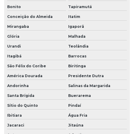
Poço artesiano outorga
Bonito
Tapiramutá
Prestação de serviços ambientais
Conceição do Almeida
Itatim
Prestador de serviços ambientais
Mirangaba
Igaporã
Glória
Malhada
Processo de licenciamento ambiental para indústrias
Urandi
Teolândia
Projeto de recuperação de área degradada prad
Itagibá
Barrocas
Projeto de recuperação de áreas degradadas
São Félix do Coribe
Biritinga
Projetos de educação ambiental
América Dourada
Presidente Dutra
Recuperação de áreas degradadas
Andorinha
Salinas da Margarida
Recuperação de áreas degradadas engenharia ambiental
Santa Brígida
Buerarema
Recuperação de áreas degradadas erosão
Sítio do Quinto
Pindaí
Recuperação de áreas degradadas e manejo de resíduos
Ibitiara
Água Fria
Recuperação de áreas degradadas e passivos ambientais
Jacaraci
Jitaúna
Recuperação de áreas degradadas pela mineração