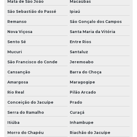
Mata de São João
Macaúbas
Empresa que faz acompanhamento técnico de licenças
São Sebastião do Passé
Ipiaú
ambientais
Remanso
São Gonçalo dos Campos
Empresa que faz consultoria em educação ambiental
Nova Viçosa
Santa Maria da Vitória
Empresa que faz monitoramento ambiental após licença
Sento Sé
Entre Rios
Empresa de recuperação de áreas degradadas
Mucuri
Santaluz
Empresa de recuperação de áreas degradadas na bahia
São Francisco do Conde
Jeremoabo
Empresas de consultoria em meio ambiente
Cansanção
Barra do Choça
Empresas de georreferenciamento de imóveis rurais
Amargosa
Maragogipe
Empresas de inventário florestal
Rio Real
Pilão Arcado
Empresas de inventário florestal na bahia
Conceição do Jacuípe
Prado
Empresas de mapeamento ambiental
Serra do Ramalho
Curaçá
Estudo ambiental prad
Itiúba
Inhambupe
Morro do Chapéu
Riachão do Jacuípe
Estudo ambiental simplificado