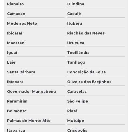
Planalto
Olindina
Gestão de condicionantes ambientais em projetos
Camacan
Caculé
Gestão de licenciamento ambiental contínuo
Medeiros Neto
Ituberá
Inventário florestal
Ibicaraí
Riachão das Neves
Inventário florestal bahia
Macarani
Uruçuca
Levantamento georreferenciado rural
Iguaí
Teofilândia
Mapeamento aéreo com drone
Laje
Tanhaçu
Mapeamento aéreo com drone na bahia
Santa Bárbara
Conceição da Feira
Ibicoara
Oliveira dos Brejinhos
Mapeamento aéreo com drone em vitória da conquista
Governador Mangabeira
Caravelas
Mapeamento de área
Paramirim
São Felipe
Mapeamento de área com drone
Belmonte
Piatã
Mapeamento de área com drone em vitória da conquista
Palmas de Monte Alto
Mutuípe
Meio ambiente consultoria
Itaparica
Crisópolis