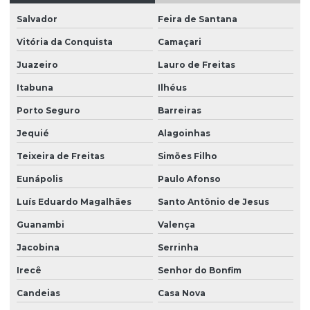
Empresa de consultoria ambiental
Salvador
Feira de Santana
Empresa de consultoria ambiental na bahia
Vitória da Conquista
Camaçari
Empresa de consultoria ambiental em vitória da conquista
Juazeiro
Lauro de Freitas
Itabuna
Ilhéus
Empresa de consultoria em educação ambiental
Porto Seguro
Barreiras
Empresa de consultoria florestal
Jequié
Alagoinhas
Empresa de educação ambiental
Teixeira de Freitas
Simões Filho
Empresa de educação ambiental em vitória da conquista
Eunápolis
Paulo Afonso
Empresa especializada em consultoria ambiental
Luís Eduardo Magalhães
Santo Antônio de Jesus
Empresa de estudos ambientais
Guanambi
Valença
Empresa de estudos meio ambiente
Jacobina
Serrinha
Empresa de georreferenciamento
Irecê
Senhor do Bonfim
Empresa de georreferenciamento na bahia
Candeias
Casa Nova