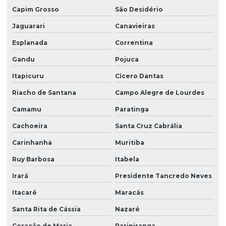
Capim Grosso
São Desidério
Estudo eiv em vitória da conquista
Jaguarari
Canavieiras
Estudo de impacto ambiental na bahia
Esplanada
Correntina
Estudo de impacto de vizinhança eiv
Gandu
Pojuca
Estudo de viabilidade ambiental
Itapicuru
Cícero Dantas
Estudo de viabilidade ambiental na bahia
Riacho de Santana
Campo Alegre de Lourdes
Estudo de viabilidade ambiental em vitória da conquista
Camamu
Paratinga
Estudos ambientais
Cachoeira
Santa Cruz Cabrália
Georreferenciamento na agricultura
Carinhanha
Muritiba
Georreferenciamento por drone
Ruy Barbosa
Itabela
Georreferenciamento por drone na bahia
Irará
Presidente Tancredo Neves
Itacaré
Maracás
Georreferenciamento por drone em vitória da conquista
Santa Rita de Cássia
Nazaré
Georreferenciamento empresas
Coração de Maria
Paripiranga