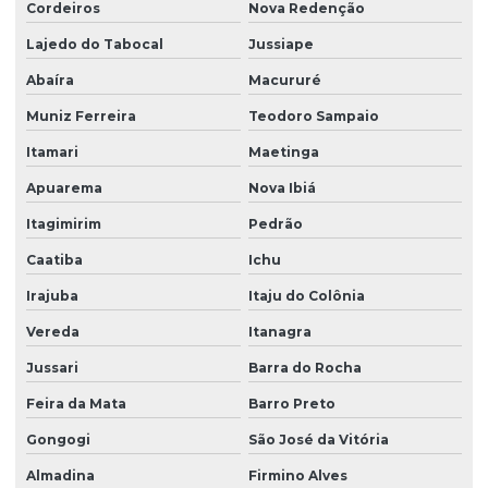
Cordeiros
Nova Redenção
Lajedo do Tabocal
Jussiape
Abaíra
Macururé
Muniz Ferreira
Teodoro Sampaio
Itamari
Maetinga
Apuarema
Nova Ibiá
Itagimirim
Pedrão
Caatiba
Ichu
Irajuba
Itaju do Colônia
Vereda
Itanagra
Jussari
Barra do Rocha
Feira da Mata
Barro Preto
Gongogi
São José da Vitória
Almadina
Firmino Alves