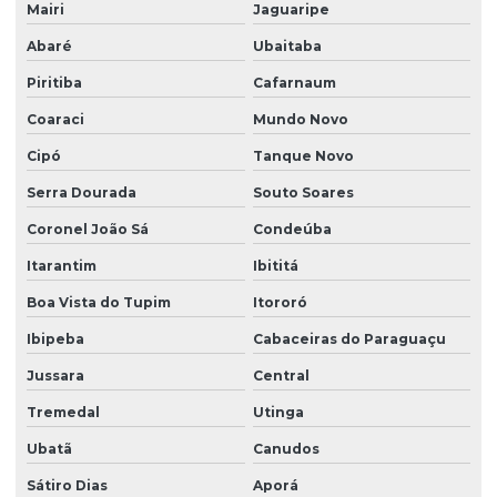
Mairi
Jaguaripe
Outorga para captação de água superficial
Abaré
Ubaitaba
Outorga de captação de recursos hídricos
Piritiba
Cafarnaum
Outorga empresa
Coaraci
Mundo Novo
Outorga de poço
Cipó
Tanque Novo
Serra Dourada
Souto Soares
Outorga recursos hídricos
Coronel João Sá
Condeúba
Outorga para uso de água
Itarantim
Ibititá
Outorga de uso de água subterrânea
Boa Vista do Tupim
Itororó
Outorga para utilização recursos hídricos
Ibipeba
Cabaceiras do Paraguaçu
Pgrs plano de gerenciamento de resíduos sólidos
Jussara
Central
Plano de gerenciamento de resíduos sólidos pgrs
Tremedal
Utinga
Plano pgrss
Ubatã
Canudos
Plano de recuperação de áreas degradadas
Sátiro Dias
Aporá