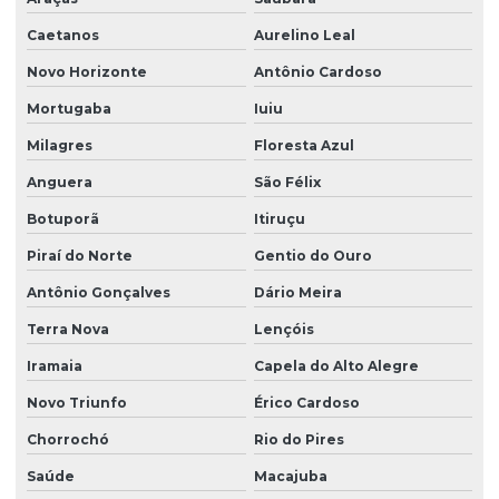
Caetanos
Aurelino Leal
Novo Horizonte
Antônio Cardoso
Mortugaba
Iuiu
Milagres
Floresta Azul
Anguera
São Félix
Botuporã
Itiruçu
Piraí do Norte
Gentio do Ouro
Antônio Gonçalves
Dário Meira
Terra Nova
Lençóis
Iramaia
Capela do Alto Alegre
Novo Triunfo
Érico Cardoso
Chorrochó
Rio do Pires
Saúde
Macajuba