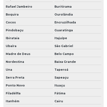
Monitoramento ambiental com drones
Rafael Jambeiro
Buritirama
Monitoramento ambiental empresas
Boquira
Ourolândia
Monitoramento ambiental após licença
Cocos
Encruzilhada
Monitoramento ambiental após licença na bahia
Pindobaçu
Guaratinga
Monitoramento ambiental após licença em vitória da conquista
Ibirataia
Itajuípe
Monitoramento de condicionantes para licenciamento
Ubaíra
São Gabriel
Madre de Deus
Belo Campo
Outorga de água
Nordestina
Baixa Grande
Outorga de água para irrigação
Una
Taperoá
Outorga de água para piscicultura
Serra Preta
Sapeaçu
Outorga de água para poço artesiano
Ponto Novo
Ituaçu
Outorga de água subterrânea
Filadélfia
Fátima
Outorga água superficial
Itanhém
Cairu
Outorga para captação de água subterrânea