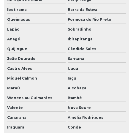
Georreferenciamento de imóveis
Ibotirama
Barra da Estiva
Georreferenciamento de imóveis rurais
Queimadas
Formosa do Rio Preto
Georreferenciamento de imóveis rurais com drone
Lapão
Sobradinho
Georreferenciamento incra drone
Anagé
Ibirapitanga
Georreferenciamento no registro de imóveis
Quijingue
Cândido Sales
Georreferenciamento de propriedades rurais
João Dourado
Santana
Georreferenciamento para registro
Castro Alves
Uauá
Georreferenciamento para regularização fundiária
Miguel Calmon
Iaçu
Georreferenciamento rural
Maraú
Alcobaça
Wenceslau Guimarães
Itambé
Georreferenciamento rural na bahia
Valente
Nova Soure
Georreferenciamento rural em vitória da conquista
Canarana
Amélia Rodrigues
Georreferenciamento topografia
Iraquara
Conde
Gestão ambiental de áreas degradadas