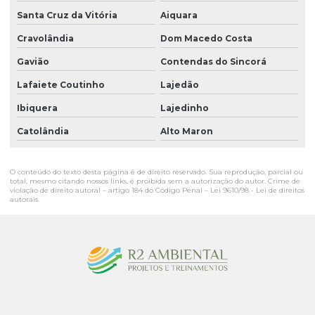
Santa Cruz da Vitória
Aiquara
Cravolândia
Dom Macedo Costa
Gavião
Contendas do Sincorá
Lafaiete Coutinho
Lajedão
Ibiquera
Lajedinho
Catolândia
Alto Maron
O conteúdo do texto desta página é de direito reservado. Sua reprodução, parcial ou
total, mesmo citando nossos links, é proibida sem a autorização do autor. Crime de
violação de direito autoral – artigo 184 do Código Penal –
Lei 9610/98 - Lei de direitos
autorais
.