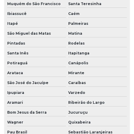
Muquém do São Francisco
Santa Teresinha
Ibiassucê
Caém
Itapé
Palmeiras
São Miguel das Matas
Matina
Pintadas
Rodelas
Santa Inês
Itapitanga
Potiraguá
Canápolis
Arataca
Mirante
São José do Jacuípe
Caraíbas
Ipupiara
Varzedo
Aramari
Ribeirão do Largo
Bom Jesus da Serra
Jucuruçu
Wagner
Quixabeira
Pau Brasil
Sebastião Laranjeiras