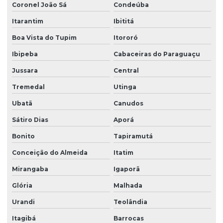
Coronel João Sá
Condeúba
Outorga de uso de água subterrânea
Itarantim
Ibititá
Outorga para utilização recursos hídricos
Boa Vista do Tupim
Itororó
Pgrs plano de gerenciamento de resíduos sólidos
Ibipeba
Cabaceiras do Paraguaçu
Plano de gerenciamento de resíduos sólidos pgrs
Jussara
Central
Tremedal
Utinga
Plano pgrss
Ubatã
Canudos
Plano de recuperação de áreas degradadas
Sátiro Dias
Aporá
Poço artesiano outorga
Bonito
Tapiramutá
Prestação de serviços ambientais
Conceição do Almeida
Itatim
Prestador de serviços ambientais
Mirangaba
Igaporã
Processo de licenciamento ambiental para indústrias
Glória
Malhada
Projeto de recuperação de área degradada prad
Urandi
Teolândia
Projeto de recuperação de áreas degradadas
Itagibá
Barrocas