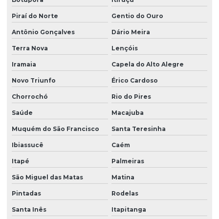
Piraí do Norte
Gentio do Ouro
Antônio Gonçalves
Dário Meira
Terra Nova
Lençóis
Iramaia
Capela do Alto Alegre
Novo Triunfo
Érico Cardoso
Chorrochó
Rio do Pires
Saúde
Macajuba
Muquém do São Francisco
Santa Teresinha
Ibiassucê
Caém
Itapé
Palmeiras
São Miguel das Matas
Matina
Pintadas
Rodelas
Santa Inês
Itapitanga