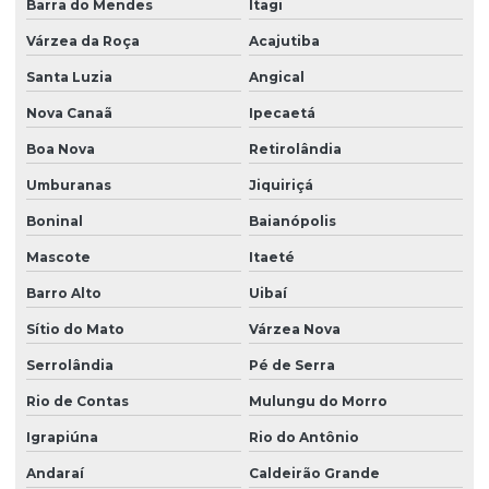
Regularização ambiental do empreendimento
Barra do Mendes
Itagi
Regularização ambiental de imóveis
Várzea da Roça
Acajutiba
Santa Luzia
Angical
Regularização ambiental de imóveis rurais
Nova Canaã
Ipecaetá
Regularização ambiental nas empresas
Boa Nova
Retirolândia
Serviço de consultoria ambiental
Umburanas
Jiquiriçá
Serviço de consultoria ambiental na bahia
Boninal
Baianópolis
Serviço de consultoria ambiental em vitória da conquista
Mascote
Itaeté
Serviço de educação ambiental
Barro Alto
Uibaí
Serviço de educação ambiental na bahia
Sítio do Mato
Várzea Nova
Serviço de georreferenciamento na bahia
Serrolândia
Pé de Serra
Serviço de georreferenciamento em vitória da conquista
Rio de Contas
Mulungu do Morro
Serviços de manutenção de licenças ambientais
Igrapiúna
Rio do Antônio
Serviços de manutenção de licenças ambientais na bahia
Andaraí
Caldeirão Grande