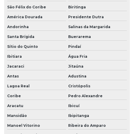
Projetos de educação ambiental
São Félix do Coribe
Biritinga
Recuperação de áreas degradadas
América Dourada
Presidente Dutra
Recuperação de áreas degradadas engenharia ambiental
Andorinha
Salinas da Margarida
Santa Brígida
Buerarema
Recuperação de áreas degradadas erosão
Sítio do Quinto
Pindaí
Recuperação de áreas degradadas e manejo de resíduos
Ibitiara
Água Fria
Recuperação de áreas degradadas e passivos ambientais
Jacaraci
Jitaúna
Recuperação de áreas degradadas pela mineração
Antas
Adustina
Recuperação de áreas degradadas prad
Lagoa Real
Cristópolis
Recuperação de áreas degradadas rurais
Coribe
Pedro Alexandre
Regularização ambiental
Aracatu
Ibicuí
Regularização ambiental na bahia
Mansidão
Ibipitanga
Regularização ambiental das propriedades
Manoel Vitorino
Ribeira do Amparo