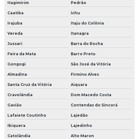
Itagimirim
Pedrão
Caatiba
Ichu
Irajuba
Itaju do Colônia
Vereda
Itanagra
Jussari
Barra do Rocha
Feira da Mata
Barro Preto
Gongogi
São José da Vitória
Almadina
Firmino Alves
Santa Cruz da Vitória
Aiquara
Cravolândia
Dom Macedo Costa
Gavião
Contendas do Sincorá
Lafaiete Coutinho
Lajedão
Ibiquera
Lajedinho
Catolândia
Alto Maron