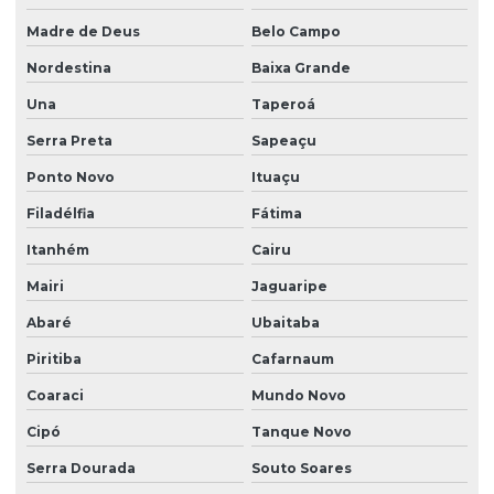
Outorga de água
Madre de Deus
Belo Campo
Outorga de água para irrigação
Nordestina
Baixa Grande
Outorga de água para piscicultura
Una
Taperoá
Outorga de água para poço artesiano
Serra Preta
Sapeaçu
Outorga de água subterrânea
Ponto Novo
Ituaçu
Outorga água superficial
Filadélfia
Fátima
Itanhém
Cairu
Outorga para captação de água subterrânea
Mairi
Jaguaripe
Outorga para captação de água superficial
Abaré
Ubaitaba
Outorga de captação de recursos hídricos
Piritiba
Cafarnaum
Outorga empresa
Coaraci
Mundo Novo
Outorga de poço
Cipó
Tanque Novo
Outorga recursos hídricos
Serra Dourada
Souto Soares
Outorga para uso de água