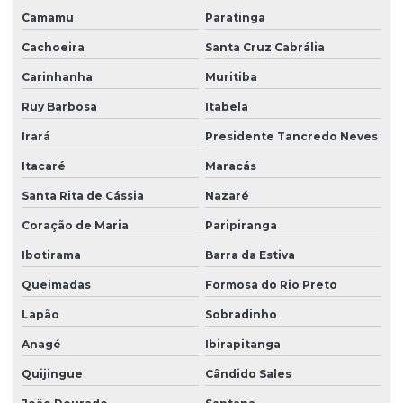
Camamu
Paratinga
Estudos ambientais
Cachoeira
Santa Cruz Cabrália
Georreferenciamento na agricultura
Carinhanha
Muritiba
Georreferenciamento por drone
Ruy Barbosa
Itabela
Georreferenciamento por drone na bahia
Irará
Presidente Tancredo Neves
Georreferenciamento por drone em vitória da conquista
Itacaré
Maracás
Georreferenciamento empresas
Santa Rita de Cássia
Nazaré
Georreferenciamento de imóveis
Coração de Maria
Paripiranga
Georreferenciamento de imóveis rurais
Ibotirama
Barra da Estiva
Georreferenciamento de imóveis rurais com drone
Queimadas
Formosa do Rio Preto
Georreferenciamento incra drone
Lapão
Sobradinho
Anagé
Ibirapitanga
Georreferenciamento no registro de imóveis
Quijingue
Cândido Sales
Georreferenciamento de propriedades rurais