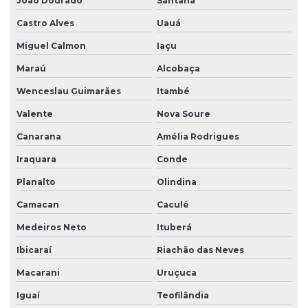
João Dourado
Santana
Georreferenciamento para registro
Castro Alves
Uauá
Georreferenciamento para regularização fundiária
Miguel Calmon
Iaçu
Georreferenciamento rural
Maraú
Alcobaça
Georreferenciamento rural na bahia
Wenceslau Guimarães
Itambé
Georreferenciamento rural em vitória da conquista
Valente
Nova Soure
Georreferenciamento topografia
Canarana
Amélia Rodrigues
Gestão ambiental de áreas degradadas
Iraquara
Conde
Gestão de condicionantes ambientais em projetos
Planalto
Olindina
Gestão de licenciamento ambiental contínuo
Camacan
Caculé
Medeiros Neto
Ituberá
Inventário florestal
Ibicaraí
Riachão das Neves
Inventário florestal bahia
Macarani
Uruçuca
Levantamento georreferenciado rural
Iguaí
Teofilândia
Mapeamento aéreo com drone