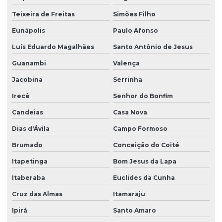
Empresa de educação ambiental em vitória da conquista
Teixeira de Freitas
Simões Filho
Empresa especializada em consultoria ambiental
Eunápolis
Paulo Afonso
Empresa de estudos ambientais
Luís Eduardo Magalhães
Santo Antônio de Jesus
Guanambi
Valença
Empresa de estudos meio ambiente
Jacobina
Serrinha
Empresa de georreferenciamento
Irecê
Senhor do Bonfim
Empresa de georreferenciamento na bahia
Candeias
Casa Nova
Empresa de georreferenciamento em vitória da conquista
Dias d'Ávila
Campo Formoso
Empresa de inventário florestal em vitória da conquista
Brumado
Conceição do Coité
Empresa de licenciamento ambiental
Itapetinga
Bom Jesus da Lapa
Empresa licenciamento ambiental bahia
Itaberaba
Euclides da Cunha
Empresa de monitoramento ambiental
Cruz das Almas
Itamaraju
Empresa de monitoramento ambiental na bahia
Ipirá
Santo Amaro