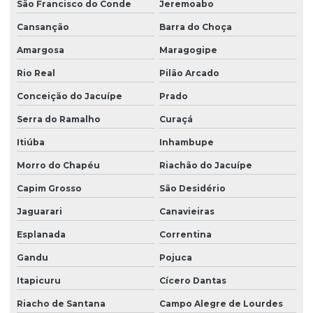
Empresas de consultoria em meio ambiente
São Francisco do Conde
Jeremoabo
Cansanção
Barra do Choça
Empresas de georreferenciamento de imóveis rurais
Amargosa
Maragogipe
Empresas de inventário florestal
Rio Real
Pilão Arcado
Empresas de inventário florestal na bahia
Conceição do Jacuípe
Prado
Empresas de mapeamento ambiental
Serra do Ramalho
Curaçá
Estudo ambiental prad
Itiúba
Inhambupe
Estudo ambiental simplificado
Morro do Chapéu
Riachão do Jacuípe
Estudo eiv em vitória da conquista
Capim Grosso
São Desidério
Estudo de impacto ambiental na bahia
Jaguarari
Canavieiras
Estudo de impacto de vizinhança eiv
Esplanada
Correntina
Estudo de viabilidade ambiental
Gandu
Pojuca
Estudo de viabilidade ambiental na bahia
Itapicuru
Cícero Dantas
Riacho de Santana
Campo Alegre de Lourdes
Estudo de viabilidade ambiental em vitória da conquista