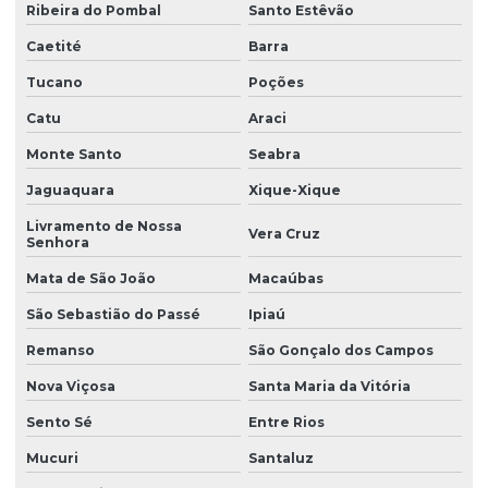
Empresa de monitoramento ambiental após licença
Ribeira do Pombal
Santo Estêvão
Empresa de outorga
Caetité
Barra
Tucano
Poções
Empresa de outorga na bahia
Catu
Araci
Empresa de outorga em vitória da conquista
Monte Santo
Seabra
Empresa prestadora de serviços ambientais
Jaguaquara
Xique-Xique
Empresa de projetos socioambientais
Livramento de Nossa
Vera Cruz
Empresa que faz acompanhamento de condicionantes ambientais
Senhora
Mata de São João
Macaúbas
Empresa que faz acompanhamento técnico de licenças
ambientais
São Sebastião do Passé
Ipiaú
Empresa que faz consultoria em educação ambiental
Remanso
São Gonçalo dos Campos
Empresa que faz monitoramento ambiental após licença
Nova Viçosa
Santa Maria da Vitória
Empresa de recuperação de áreas degradadas
Sento Sé
Entre Rios
Empresa de recuperação de áreas degradadas na bahia
Mucuri
Santaluz