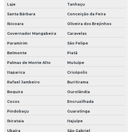
Laje
Tanhaçu
Mapeamento aéreo com drone na bahia
Santa Bárbara
Conceição da Feira
Mapeamento aéreo com drone em vitória da conquista
Ibicoara
Oliveira dos Brejinhos
Mapeamento de área
Governador Mangabeira
Caravelas
Mapeamento de área com drone
Paramirim
São Felipe
Mapeamento de área com drone em vitória da conquista
Belmonte
Piatã
Meio ambiente consultoria
Palmas de Monte Alto
Mutuípe
Monitoramento ambiental com drones
Itaparica
Crisópolis
Rafael Jambeiro
Buritirama
Monitoramento ambiental empresas
Boquira
Ourolândia
Monitoramento ambiental após licença
Cocos
Encruzilhada
Monitoramento ambiental após licença na bahia
Pindobaçu
Guaratinga
Monitoramento ambiental após licença em vitória da conquista
Ibirataia
Itajuípe
Monitoramento de condicionantes para licenciamento
Ubaíra
São Gabriel