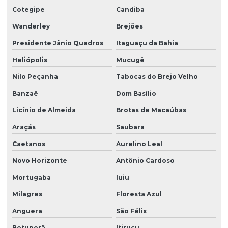
Cotegipe
Candiba
Supressão de vegetação
Wanderley
Brejões
Presidente Jânio Quadros
Itaguaçu da Bahia
Heliópolis
Mucugê
Nilo Peçanha
Tabocas do Brejo Velho
Banzaê
Dom Basílio
Licínio de Almeida
Brotas de Macaúbas
Araçás
Saubara
Caetanos
Aurelino Leal
Novo Horizonte
Antônio Cardoso
Mortugaba
Iuiu
Milagres
Floresta Azul
Anguera
São Félix
Botuporã
Itiruçu