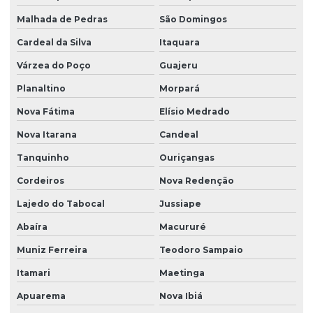
Malhada de Pedras
São Domingos
Cardeal da Silva
Itaquara
Várzea do Poço
Guajeru
Planaltino
Morpará
Nova Fátima
Elísio Medrado
Nova Itarana
Candeal
Tanquinho
Ouriçangas
Cordeiros
Nova Redenção
Lajedo do Tabocal
Jussiape
Abaíra
Macururé
Muniz Ferreira
Teodoro Sampaio
Itamari
Maetinga
Apuarema
Nova Ibiá