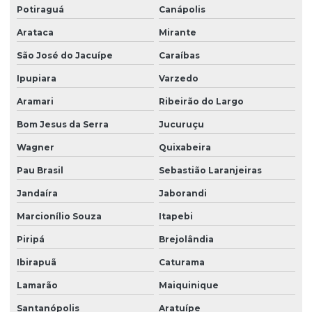
Potiraguá
Canápolis
Arataca
Mirante
São José do Jacuípe
Caraíbas
Ipupiara
Varzedo
Aramari
Ribeirão do Largo
Bom Jesus da Serra
Jucuruçu
Wagner
Quixabeira
Pau Brasil
Sebastião Laranjeiras
Jandaíra
Jaborandi
Marcionílio Souza
Itapebi
Piripá
Brejolândia
Ibirapuã
Caturama
Lamarão
Maiquinique
Santanópolis
Aratuípe