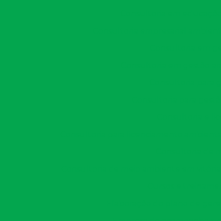
Consultoria em educação 
Consultoria empresarial ambient
Consultoria em ge
Consultoria em gestão am
Consultoria para 
Consultoria para gestã
Consultoria e l
Consultoria para licenciamento ambienta
Consultoria de 
Consultoria de meio ambiente em vitória
Cursos e treiname
Elaboração do plano de gere
Empresa de acompanhament