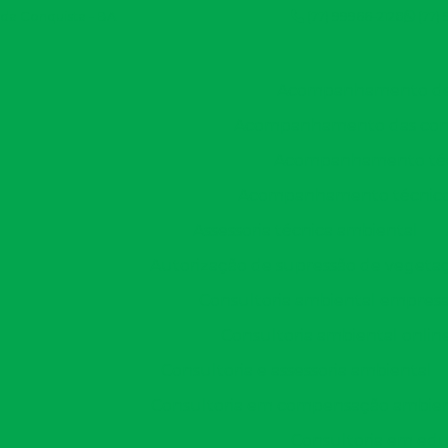
a da Conquista - BA
(77) 99966-2128
(77)
Acompanhamento de 
Acompanhamento das condi
Acompanhamento técn
Acompanhamento técnico d
Assessoria técnica ambiental
Autorização de supressão de vegeta
Consultoria ambiental empres
Consultoria ambiental onlin
Consultoria e assessoria ambiental
Consultoria em compensação ambien
Consultoria em edu