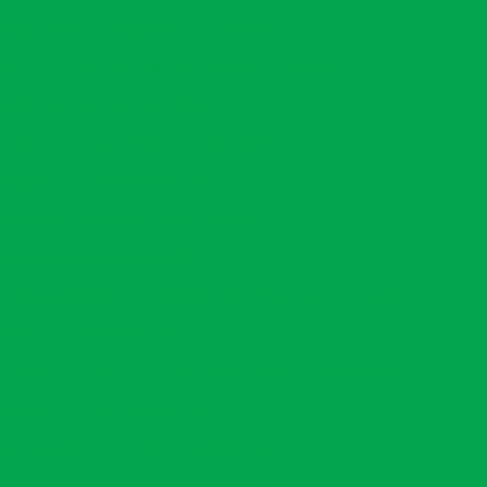
ambiental corporativa na bahia
al
Consultoria em gestão ambiental
stão ambiental na bahia
biental em vitória da conquista
gestão de condicionantes
o de condicionantes na bahia
icenciamento ambiental
l empresarial
Consultoria de meio ambiente
meio ambiente na bahia
 da conquista
Consultoria técnica ambiental
ntos em sustentabilidade
nciamento de resíduos sólidos pgrs
o de condicionantes ambientais