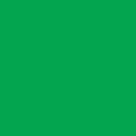
rurais
Georreferenciamento para registro
ção fundiária
Georreferenciamento rural
mento rural na bahia
 conquista
Georreferenciamento topografia
l de áreas degradadas
ntes ambientais em projetos
ental contínuo
Inventário florestal
evantamento georreferenciado rural
Mapeamento aéreo com drone na bahia
ória da conquista
Mapeamento de área
de área com drone
ia da conquista
Meio ambiente consultoria
nes
Monitoramento ambiental empresas