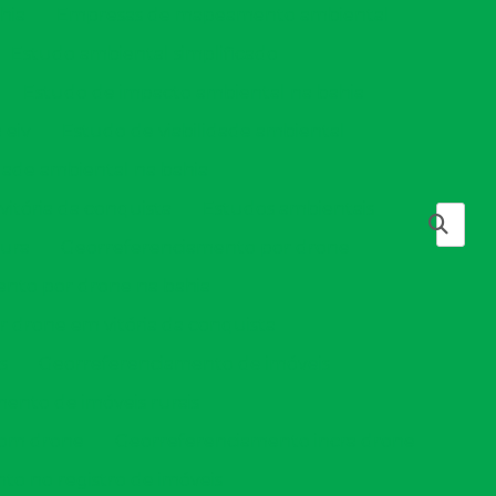
hia
Empresas de mapeamento ambiental
Estudo ambiental simplificado
Estudo de impacto ambiental na bahia
 eiv
Estudo de viabilidade ambiental
dade ambiental na bahia
vitória da conquista
Estudos ambientais
tura
Georreferenciamento por drone
nto por drone na bahia
 drone em vitória da conquista
s
Georreferenciamento de imóveis
ento de imóveis rurais
com drone
Georreferenciamento incra drone
o no registro de imóveis