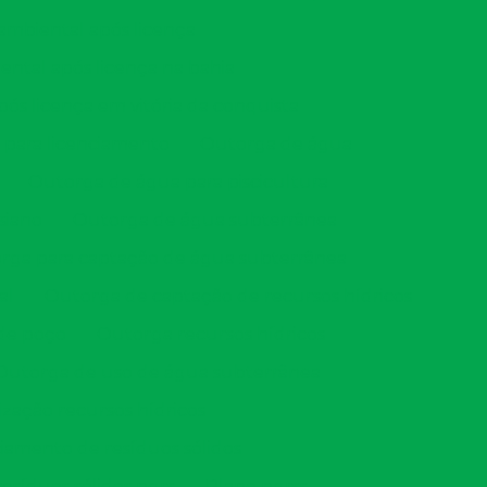
mbiental após licença
ntal após licença na bahia
s licença em vitória da conquista
 para licenciamento
Outorga de água
Outorga de água para piscicultura
siano
Outorga de água subterrânea
rga para captação de água subterrânea
al
Outorga de captação de recursos hídricos
de poço
Outorga recursos hídricos
Outorga de uso de água subterrânea
ização recursos hídricos
iamento de resíduos sólidos
esíduos sólidos pgrs
Plano pgrss