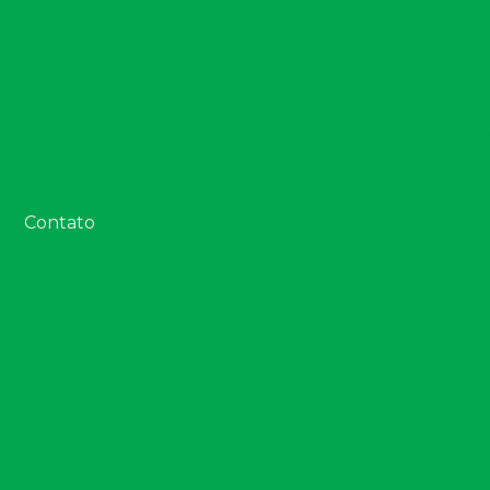
Empresas de inventário florestal na ba
Estudo ambiental prad
Estudo eiv em vitória da conquista
Estudo de impacto de vizinhança
Estudo de viabili
Estudo de viabilidade ambiental em 
Contato
Georreferenciamento na agricul
Georreferenciame
Georreferenciamento por
Georreferenciamento empresa
Georreferenciam
Georreferenciamento de imóveis rurais 
Georreferenciament