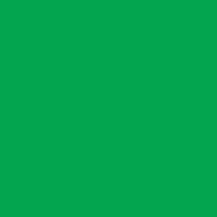
Georreferenciamento de propriedades 
Georreferenciamento para regulariza
Georreferencia
Georreferenciamento rural em vitória da
Gestão ambienta
Gestão de condiciona
Gestão de licenciamento ambi
Inventário florestal bahia
L
Mapeamento aéreo com drone
Mapeamento aéreo com drone em vit
Mapeamento 
Mapeamento de área com drone em vitór
Monitoramento ambiental com dro