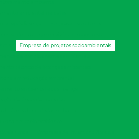
itoramento ambiental
amento ambiental na bahia
tal após licença
Empresa de outorga
presa de outorga em vitória da conquista
ntais
Empresa de projetos socioambientais
ento de condicionantes ambientais
nto técnico de licenças ambientais
ltoria em educação ambiental
amento ambiental após licença
ação de áreas degradadas
 de áreas degradadas na bahia
ltoria em meio ambiente
veis rurais
Empresas de inventário florestal