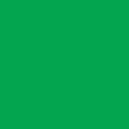
 degradadas
Poço artesiano outorga
is
Prestador de serviços ambientais
nto ambiental para indústrias
ção de área degradada prad
gradadas
Projetos de educação ambiental
de áreas degradadas
gradadas engenharia ambiental
reas degradadas erosão
gradadas e manejo de resíduos
gradadas e passivos ambientais
 degradadas pela mineração
d
Recuperação de áreas degradadas rurais