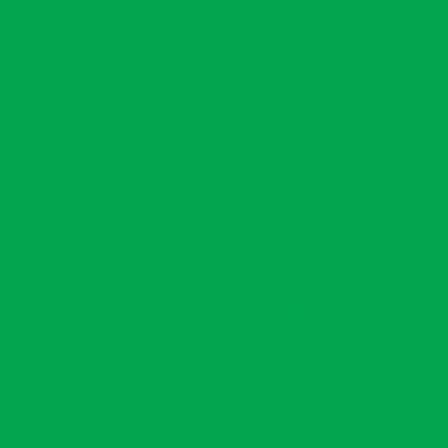
Monitoramento a
Monitoramento ambie
Monitoramento ambiental apó
Monitoramento de condicionantes
Outorga de água para irrigação
Outorga de água para poço arte
Outorga água superficial
Outo
Outorga para captação de água superfici
Outorga empresa
Outorga 
Outorga para uso de água
Outorga para util
Pgrs plano de gerenc
Plano de gerenciamento de r