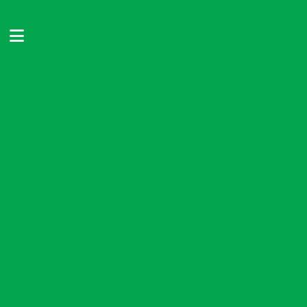
 99966-2128
(77) 98131-0472
contato@r2ambientalbahia.com.br
condicionantes ambientais
cionantes da licença ambiental
ico de licenças ambientais
e licenças ambientais na bahia
ASV autorização de supressão vegetal
ção para empresas
Consultoria ambiental
as
Consultoria ambiental e florestal
e
Consultoria ambiental serviços
Consultoria para asv e manejo ambiental
tal
Consultoria em educação ambiental
cação ambiental na bahia