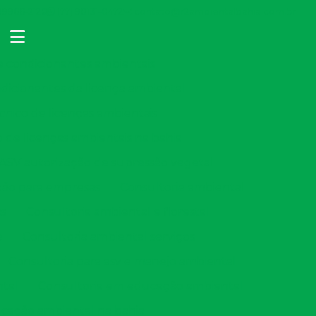
 99966-2128
(77) 98131-0472
contato@r2ambientalbahia.com.br
condicionantes ambientais
cionantes da licença ambiental
ico de licenças ambientais
e licenças ambientais na bahia
ASV autorização de supressão vegetal
ção para empresas
Consultoria ambiental
as
Consultoria ambiental e florestal
e
Consultoria ambiental serviços
Consultoria para asv e manejo ambiental
tal
Consultoria em educação ambiental
cação ambiental na bahia