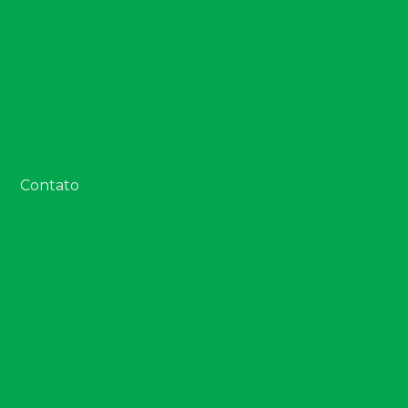
Empresas de inventário florestal na ba
Estudo ambiental prad
Estudo eiv em vitória da conquista
Estudo de impacto de vizinhança
Estudo de viabili
Estudo de viabilidade ambiental em 
Contato
Georreferenciamento na agricul
Georreferenciame
Georreferenciamento por
Georreferenciamento empresa
Georreferenciam
Georreferenciamento de imóveis rurais 
Georreferenciament