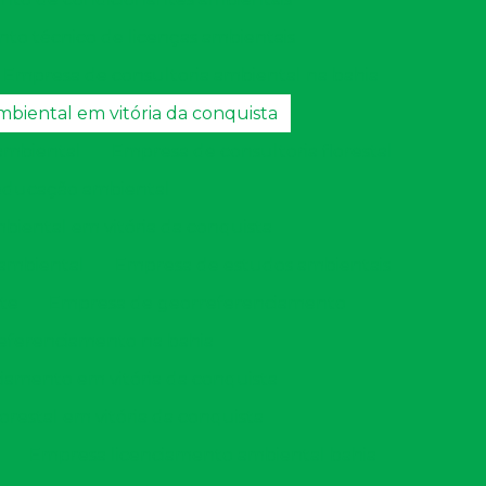
 técnico de licenças ambientais
Empresa de consultoria ambiental na bahia
biental em vitória da conquista
ambiental
Empresa de consultoria florestal
educação ambiental
iental em vitória da conquista
 ambiental
Empresa de estudos ambientais
te
Empresa de georreferenciamento
eferenciamento na bahia
amento em vitória da conquista
orestal em vitória da conquista
Empresa licenciamento ambiental bahia