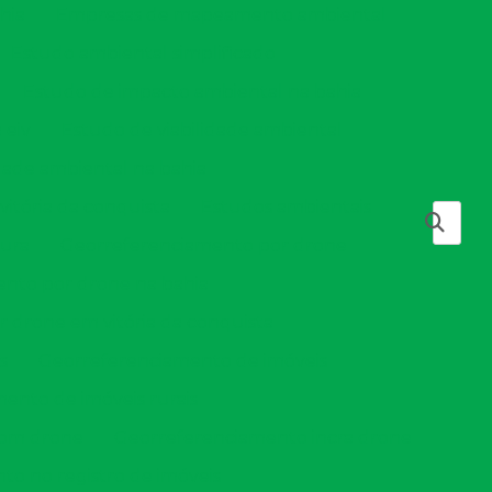
hia
Empresas de mapeamento ambiental
Estudo ambiental simplificado
Estudo de impacto ambiental na bahia
 eiv
Estudo de viabilidade ambiental
dade ambiental na bahia
vitória da conquista
Estudos ambientais
tura
Georreferenciamento por drone
nto por drone na bahia
 drone em vitória da conquista
s
Georreferenciamento de imóveis
ento de imóveis rurais
com drone
Georreferenciamento incra drone
o no registro de imóveis