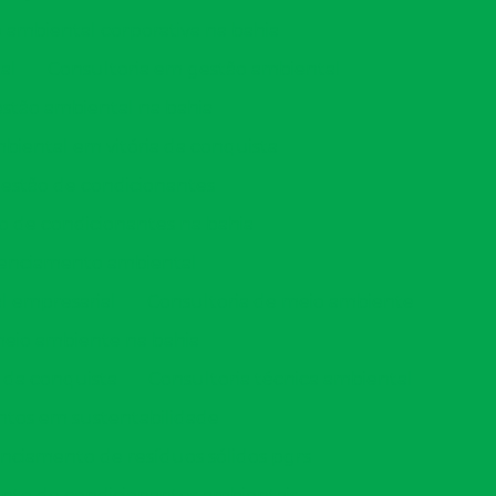
ambiental corporativa na bahia
al
Consultoria em gestão ambiental
stão ambiental na bahia
biental em vitória da conquista
gestão de condicionantes
o de condicionantes na bahia
icenciamento ambiental
l empresarial
Consultoria de meio ambiente
meio ambiente na bahia
 da conquista
Consultoria técnica ambiental
ntos em sustentabilidade
nciamento de resíduos sólidos pgrs
o de condicionantes ambientais