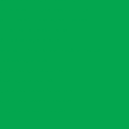
 degradadas
Poço artesiano outorga
is
Prestador de serviços ambientais
nto ambiental para indústrias
ção de área degradada prad
gradadas
Projetos de educação ambiental
de áreas degradadas
gradadas engenharia ambiental
reas degradadas erosão
gradadas e manejo de resíduos
gradadas e passivos ambientais
 degradadas pela mineração
d
Recuperação de áreas degradadas rurais