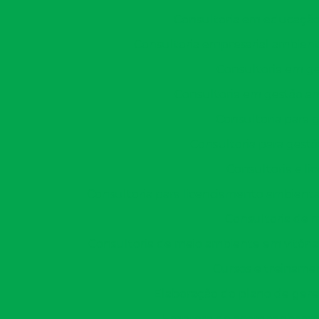
Consultoria em educação 
Consultoria empresarial ambient
Consultoria em ge
Consultoria em gestão am
Consultoria para 
Consultoria para gestã
Consultoria e l
Consultoria para licenciamento ambienta
Consultoria de 
Consultoria de meio ambiente em vitória
Cursos e treiname
Elaboração do plano de gere
Empresa de acompanhament