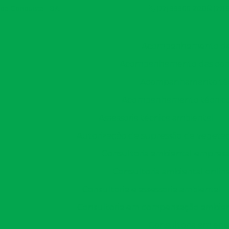
a da Conquista - BA
(77) 99966-2128
(77)
Acompanhamento de 
Acompanhamento das condi
Acompanhamento técn
Acompanhamento técnico d
Assessoria técnica ambiental
Autorização de supressão de vegeta
Consultoria ambiental empres
Consultoria ambiental onlin
Consultoria e assessoria ambiental
Consultoria em compensação ambien
Consultoria em edu