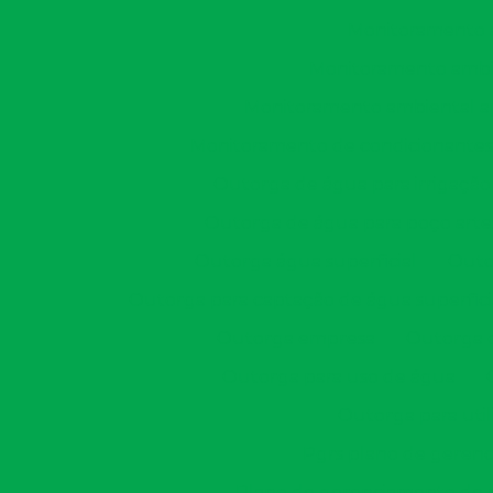
Monitoramento a
Monitoramento ambie
Monitoramento ambiental apó
Monitoramento de condicionantes
Outorga de água para irrigação
Outorga de água para poço arte
Outorga água superficial
Outo
Outorga para captação de água superfici
Outorga empresa
Outorga 
Outorga para uso de água
Outorga para util
Pgrs plano de gerenc
Plano de gerenciamento de r