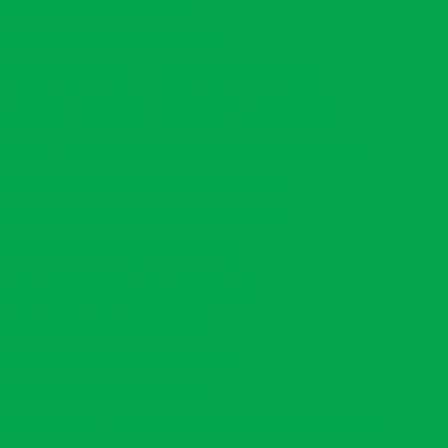
itoramento ambiental
amento ambiental na bahia
tal após licença
Empresa de outorga
presa de outorga em vitória da conquista
ntais
Empresa de projetos socioambientais
ento de condicionantes ambientais
nto técnico de licenças ambientais
ltoria em educação ambiental
amento ambiental após licença
ação de áreas degradadas
 de áreas degradadas na bahia
ltoria em meio ambiente
veis rurais
Empresas de inventário florestal