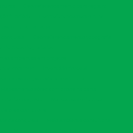
rurais
Georreferenciamento para registro
ção fundiária
Georreferenciamento rural
mento rural na bahia
 conquista
Georreferenciamento topografia
l de áreas degradadas
ntes ambientais em projetos
ental contínuo
Inventário florestal
evantamento georreferenciado rural
Mapeamento aéreo com drone na bahia
ória da conquista
Mapeamento de área
de área com drone
ia da conquista
Meio ambiente consultoria
nes
Monitoramento ambiental empresas