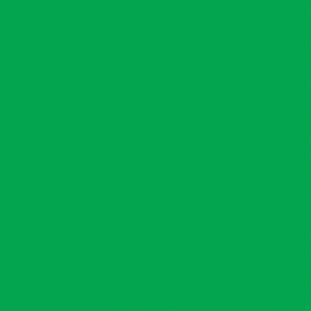
Georreferenciamento de propriedades 
Georreferenciamento para regulariza
Georreferencia
Georreferenciamento rural em vitória da
Gestão ambienta
Gestão de condiciona
Gestão de licenciamento ambi
Inventário florestal bahia
L
Mapeamento aéreo com drone
Mapeamento aéreo com drone em vit
Mapeamento 
Mapeamento de área com drone em vitór
Monitoramento ambiental com dro