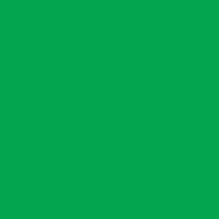
mbiental após licença
ntal após licença na bahia
s licença em vitória da conquista
 para licenciamento
Outorga de água
Outorga de água para piscicultura
siano
Outorga de água subterrânea
rga para captação de água subterrânea
al
Outorga de captação de recursos hídricos
de poço
Outorga recursos hídricos
Outorga de uso de água subterrânea
ização recursos hídricos
iamento de resíduos sólidos
esíduos sólidos pgrs
Plano pgrss