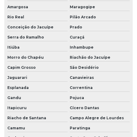
Empresas de inventário florestal na bahia
Amargosa
Maragogipe
Empresas de mapeamento ambiental
Rio Real
Pilão Arcado
Estudo ambiental prad
Conceição do Jacuípe
Prado
Estudo ambiental simplificado
Serra do Ramalho
Curaçá
Estudo eiv em vitória da conquista
Itiúba
Inhambupe
Morro do Chapéu
Riachão do Jacuípe
Estudo de impacto ambiental na bahia
Capim Grosso
São Desidério
Estudo de impacto de vizinhança eiv
Jaguarari
Canavieiras
Estudo de viabilidade ambiental
Esplanada
Correntina
Estudo de viabilidade ambiental na bahia
Gandu
Pojuca
Estudo de viabilidade ambiental em vitória da conquista
Itapicuru
Cícero Dantas
Estudos ambientais
Riacho de Santana
Campo Alegre de Lourdes
Georreferenciamento na agricultura
Camamu
Paratinga
Georreferenciamento por drone