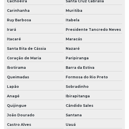
Cachoeira
Santa Cruz Cabrália
Georreferenciamento por drone na bahia
Carinhanha
Muritiba
Georreferenciamento por drone em vitória da conquista
Ruy Barbosa
Itabela
Georreferenciamento empresas
Irará
Presidente Tancredo Neves
Itacaré
Maracás
Georreferenciamento de imóveis
Santa Rita de Cássia
Nazaré
Georreferenciamento de imóveis rurais
Coração de Maria
Paripiranga
Georreferenciamento de imóveis rurais com drone
Ibotirama
Barra da Estiva
Georreferenciamento incra drone
Queimadas
Formosa do Rio Preto
Georreferenciamento no registro de imóveis
Lapão
Sobradinho
Georreferenciamento de propriedades rurais
Anagé
Ibirapitanga
Georreferenciamento para registro
Quijingue
Cândido Sales
Georreferenciamento para regularização fundiária
João Dourado
Santana
Georreferenciamento rural
Castro Alves
Uauá