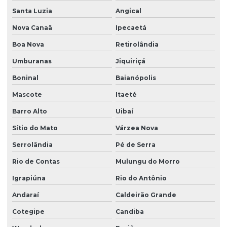
Regularização ambiental nas empresas
Santa Luzia
Angical
Serviço de consultoria ambiental
Nova Canaã
Ipecaetá
Serviço de consultoria ambiental na bahia
Boa Nova
Retirolândia
Serviço de consultoria ambiental em vitória da conquista
Umburanas
Jiquiriçá
Serviço de educação ambiental
Boninal
Baianópolis
Serviço de educação ambiental na bahia
Mascote
Itaeté
Barro Alto
Uibaí
Serviço de georreferenciamento na bahia
Sítio do Mato
Várzea Nova
Serviço de georreferenciamento em vitória da conquista
Serrolândia
Pé de Serra
Serviços de manutenção de licenças ambientais
Rio de Contas
Mulungu do Morro
Serviços de manutenção de licenças ambientais na bahia
Igrapiúna
Rio do Antônio
Supressão de vegetação
Andaraí
Caldeirão Grande
Cotegipe
Candiba