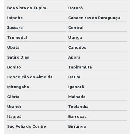
Pgrs plano de gerenciamento de resíduos sólidos
Boa Vista do Tupim
Itororó
Plano de gerenciamento de resíduos sólidos pgrs
Ibipeba
Cabaceiras do Paraguaçu
Plano pgrss
Jussara
Central
Plano de recuperação de áreas degradadas
Tremedal
Utinga
Poço artesiano outorga
Ubatã
Canudos
Prestação de serviços ambientais
Sátiro Dias
Aporá
Prestador de serviços ambientais
Bonito
Tapiramutá
Processo de licenciamento ambiental para indústrias
Conceição do Almeida
Itatim
Projeto de recuperação de área degradada prad
Mirangaba
Igaporã
Glória
Malhada
Projeto de recuperação de áreas degradadas
Urandi
Teolândia
Projetos de educação ambiental
Itagibá
Barrocas
Recuperação de áreas degradadas
São Félix do Coribe
Biritinga
Recuperação de áreas degradadas engenharia ambiental