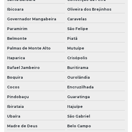
Ibicoara
Oliveira dos Brejinhos
Mapeamento de área com drone
Governador Mangabeira
Caravelas
Mapeamento de área com drone em vitória da conquista
Paramirim
São Felipe
Meio ambiente consultoria
Belmonte
Piatã
Monitoramento ambiental com drones
Palmas de Monte Alto
Mutuípe
Monitoramento ambiental empresas
Itaparica
Crisópolis
Monitoramento ambiental após licença
Rafael Jambeiro
Buritirama
Monitoramento ambiental após licença na bahia
Boquira
Ourolândia
Monitoramento ambiental após licença em vitória da conquista
Cocos
Encruzilhada
Monitoramento de condicionantes para licenciamento
Pindobaçu
Guaratinga
Outorga de água
Ibirataia
Itajuípe
Outorga de água para irrigação
Ubaíra
São Gabriel
Madre de Deus
Belo Campo
Outorga de água para piscicultura