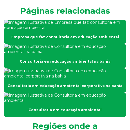
Consultoria empresarial ambiental
Páginas relacionadas
Consultoria em gestão ambiental
Consultoria em gestão ambiental na bahia
Empresa que faz consultoria em educação ambiental
Consultoria em gestão ambiental em vitória da conquista
Consultoria para gestão de condicionantes
Consultoria para gestão de condicionantes na bahia
Consultoria em educação ambiental na bahia
Consultoria e licenciamento ambiental
Consultoria para licenciamento ambiental empresarial
Consultoria em educação ambiental corporativa na bahia
Consultoria de meio ambiente
Consultoria de meio ambiente na bahia
Consultoria em educação ambiental
Consultoria de meio ambiente em vitória da conquista
Consultoria técnica ambiental
Regiões onde a