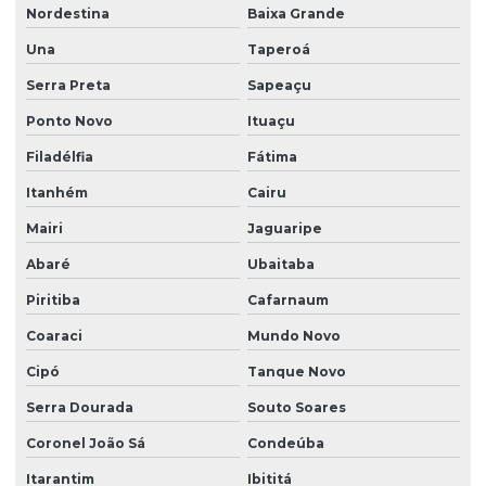
Nordestina
Baixa Grande
Outorga de água para poço artesiano
Una
Taperoá
Outorga de água subterrânea
Serra Preta
Sapeaçu
Outorga água superficial
Ponto Novo
Ituaçu
Outorga para captação de água subterrânea
Filadélfia
Fátima
Outorga para captação de água superficial
Itanhém
Cairu
Outorga de captação de recursos hídricos
Mairi
Jaguaripe
Outorga empresa
Abaré
Ubaitaba
Outorga de poço
Piritiba
Cafarnaum
Outorga recursos hídricos
Coaraci
Mundo Novo
Outorga para uso de água
Cipó
Tanque Novo
Serra Dourada
Souto Soares
Outorga de uso de água subterrânea
Coronel João Sá
Condeúba
Outorga para utilização recursos hídricos
Itarantim
Ibititá