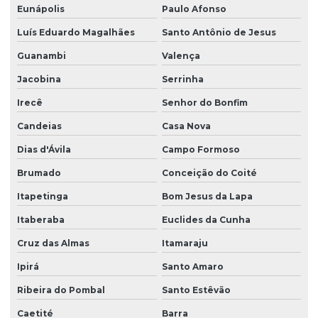
Eunápolis
Paulo Afonso
Empresa de estudos meio ambiente
Luís Eduardo Magalhães
Santo Antônio de Jesus
Empresa de georreferenciamento
Guanambi
Valença
Empresa de georreferenciamento na bahia
Jacobina
Serrinha
Empresa de georreferenciamento em vitória da conquista
Irecê
Senhor do Bonfim
Empresa de inventário florestal em vitória da conquista
Candeias
Casa Nova
Empresa de licenciamento ambiental
Dias d'Ávila
Campo Formoso
Empresa licenciamento ambiental bahia
Brumado
Conceição do Coité
Itapetinga
Bom Jesus da Lapa
Empresa de monitoramento ambiental
Itaberaba
Euclides da Cunha
Empresa de monitoramento ambiental na bahia
Cruz das Almas
Itamaraju
Empresa de monitoramento ambiental após licença
Ipirá
Santo Amaro
Empresa de outorga
Ribeira do Pombal
Santo Estêvão
Empresa de outorga na bahia
Caetité
Barra