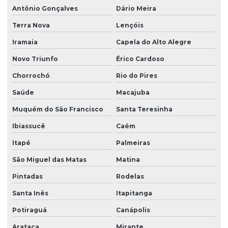
Antônio Gonçalves
Dário Meira
Terra Nova
Lençóis
Iramaia
Capela do Alto Alegre
Novo Triunfo
Érico Cardoso
Chorrochó
Rio do Pires
Saúde
Macajuba
Muquém do São Francisco
Santa Teresinha
Ibiassucê
Caém
Itapé
Palmeiras
São Miguel das Matas
Matina
Pintadas
Rodelas
Santa Inês
Itapitanga
Potiraguá
Canápolis
Arataca
Mirante