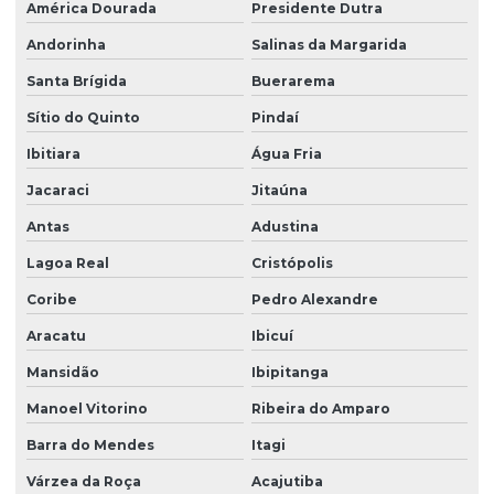
América Dourada
Presidente Dutra
Recuperação de áreas degradadas erosão
Andorinha
Salinas da Margarida
Recuperação de áreas degradadas e manejo de resíduos
Santa Brígida
Buerarema
Recuperação de áreas degradadas e passivos ambientais
Sítio do Quinto
Pindaí
Recuperação de áreas degradadas pela mineração
Ibitiara
Água Fria
Recuperação de áreas degradadas prad
Jacaraci
Jitaúna
Recuperação de áreas degradadas rurais
Antas
Adustina
Regularização ambiental
Lagoa Real
Cristópolis
Coribe
Pedro Alexandre
Regularização ambiental na bahia
Aracatu
Ibicuí
Regularização ambiental das propriedades
Mansidão
Ibipitanga
Regularização ambiental do empreendimento
Manoel Vitorino
Ribeira do Amparo
Regularização ambiental de imóveis
Barra do Mendes
Itagi
Regularização ambiental de imóveis rurais
Várzea da Roça
Acajutiba