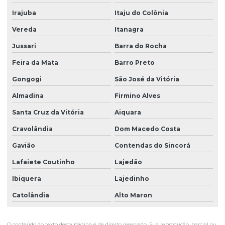
Irajuba
Itaju do Colônia
Vereda
Itanagra
Jussari
Barra do Rocha
Feira da Mata
Barro Preto
Gongogi
São José da Vitória
Almadina
Firmino Alves
Santa Cruz da Vitória
Aiquara
Cravolândia
Dom Macedo Costa
Gavião
Contendas do Sincorá
Lafaiete Coutinho
Lajedão
Ibiquera
Lajedinho
Catolândia
Alto Maron
O conteúdo do texto desta página é de direito reservado. Sua reprodução, parcial ou