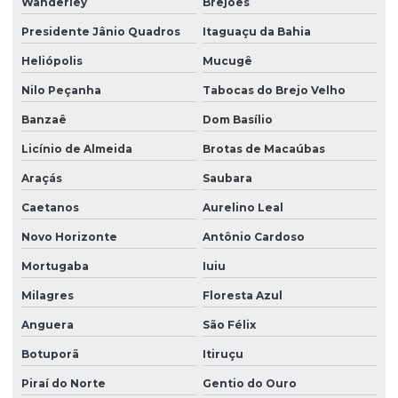
Wanderley
Brejões
Presidente Jânio Quadros
Itaguaçu da Bahia
Heliópolis
Mucugê
Nilo Peçanha
Tabocas do Brejo Velho
Banzaê
Dom Basílio
Licínio de Almeida
Brotas de Macaúbas
Araçás
Saubara
Caetanos
Aurelino Leal
Novo Horizonte
Antônio Cardoso
Mortugaba
Iuiu
Milagres
Floresta Azul
Anguera
São Félix
Botuporã
Itiruçu
Piraí do Norte
Gentio do Ouro