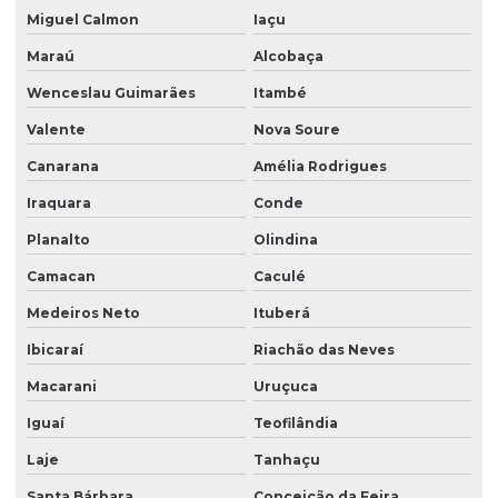
Georreferenciamento rural na bahia
Miguel Calmon
Iaçu
Georreferenciamento rural em vitória da conquista
Maraú
Alcobaça
Wenceslau Guimarães
Itambé
Georreferenciamento topografia
Valente
Nova Soure
Gestão ambiental de áreas degradadas
Canarana
Amélia Rodrigues
Gestão de condicionantes ambientais em projetos
Iraquara
Conde
Gestão de licenciamento ambiental contínuo
Planalto
Olindina
Inventário florestal
Camacan
Caculé
Inventário florestal bahia
Medeiros Neto
Ituberá
Levantamento georreferenciado rural
Ibicaraí
Riachão das Neves
Mapeamento aéreo com drone
Macarani
Uruçuca
Mapeamento aéreo com drone na bahia
Iguaí
Teofilândia
Mapeamento aéreo com drone em vitória da conquista
Laje
Tanhaçu
Mapeamento de área
Santa Bárbara
Conceição da Feira