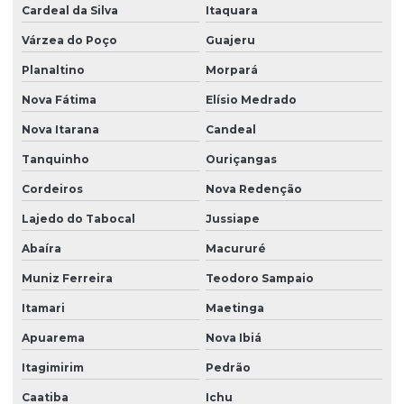
Cardeal da Silva
Itaquara
Várzea do Poço
Guajeru
Planaltino
Morpará
Nova Fátima
Elísio Medrado
Nova Itarana
Candeal
Tanquinho
Ouriçangas
Cordeiros
Nova Redenção
Lajedo do Tabocal
Jussiape
Abaíra
Macururé
Muniz Ferreira
Teodoro Sampaio
Itamari
Maetinga
Apuarema
Nova Ibiá
Itagimirim
Pedrão
Caatiba
Ichu