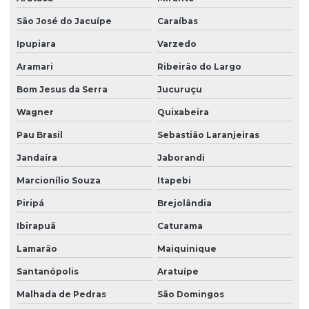
São José do Jacuípe
Caraíbas
Ipupiara
Varzedo
Aramari
Ribeirão do Largo
Bom Jesus da Serra
Jucuruçu
Wagner
Quixabeira
Pau Brasil
Sebastião Laranjeiras
Jandaíra
Jaborandi
Marcionílio Souza
Itapebi
Piripá
Brejolândia
Ibirapuã
Caturama
Lamarão
Maiquinique
Santanópolis
Aratuípe
Malhada de Pedras
São Domingos