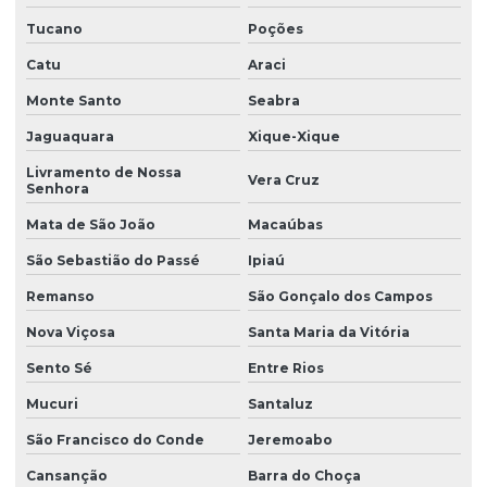
Empresa de outorga em vitória da conquista
Tucano
Poções
Empresa prestadora de serviços ambientais
Catu
Araci
Empresa de projetos socioambientais
Monte Santo
Seabra
Empresa que faz acompanhamento de condicionantes ambientais
Jaguaquara
Xique-Xique
Empresa que faz acompanhamento técnico de licenças
Livramento de Nossa
Vera Cruz
ambientais
Senhora
Empresa que faz consultoria em educação ambiental
Mata de São João
Macaúbas
São Sebastião do Passé
Ipiaú
Empresa que faz monitoramento ambiental após licença
Remanso
São Gonçalo dos Campos
Empresa de recuperação de áreas degradadas
Nova Viçosa
Santa Maria da Vitória
Empresa de recuperação de áreas degradadas na bahia
Sento Sé
Entre Rios
Empresas de consultoria em meio ambiente
Mucuri
Santaluz
Empresas de georreferenciamento de imóveis rurais
São Francisco do Conde
Jeremoabo
Empresas de inventário florestal
Cansanção
Barra do Choça