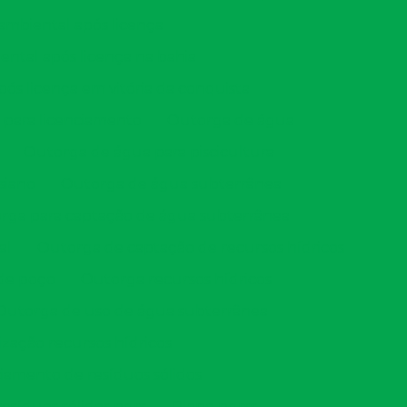
mbiental após licença
ntal após licença na bahia
s licença em vitória da conquista
 para licenciamento
Outorga de água
Outorga de água para piscicultura
siano
Outorga de água subterrânea
rga para captação de água subterrânea
al
Outorga de captação de recursos hídricos
de poço
Outorga recursos hídricos
Outorga de uso de água subterrânea
ização recursos hídricos
iamento de resíduos sólidos
esíduos sólidos pgrs
Plano pgrss