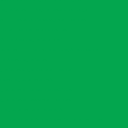
 degradadas
Poço artesiano outorga
is
Prestador de serviços ambientais
nto ambiental para indústrias
ção de área degradada prad
gradadas
Projetos de educação ambiental
de áreas degradadas
gradadas engenharia ambiental
reas degradadas erosão
gradadas e manejo de resíduos
gradadas e passivos ambientais
 degradadas pela mineração
d
Recuperação de áreas degradadas rurais