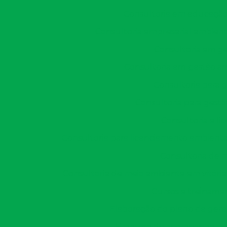
Consultoria em educação 
Consultoria empresarial ambient
Consultoria em ge
Consultoria em gestão am
Consultoria para 
Consultoria para gestã
Consultoria e l
Consultoria para licenciamento ambienta
Consultoria de 
Consultoria de meio ambiente em vitória
Cursos e treiname
Elaboração do plano de gere
Empresa de acompanhament