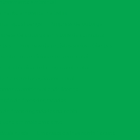
itoramento ambiental
amento ambiental na bahia
tal após licença
Empresa de outorga
presa de outorga em vitória da conquista
ntais
Empresa de projetos socioambientais
ento de condicionantes ambientais
nto técnico de licenças ambientais
ltoria em educação ambiental
amento ambiental após licença
ação de áreas degradadas
 de áreas degradadas na bahia
ltoria em meio ambiente
veis rurais
Empresas de inventário florestal