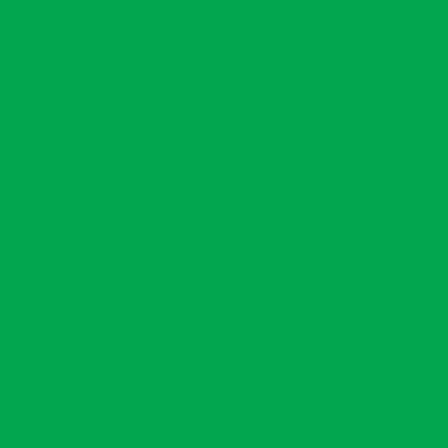
Monitoramento a
Monitoramento ambie
Monitoramento ambiental apó
Monitoramento de condicionantes
Outorga de água para irrigação
Outorga de água para poço arte
Outorga água superficial
Outo
Outorga para captação de água superfici
Outorga empresa
Outorga 
Outorga para uso de água
Outorga para util
Pgrs plano de gerenc
Plano de gerenciamento de r