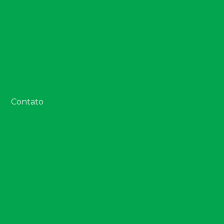
Empresas de inventário florestal na ba
Estudo ambiental prad
Estudo eiv em vitória da conquista
Estudo de impacto de vizinhança
Estudo de viabili
Estudo de viabilidade ambiental em 
Contato
Georreferenciamento na agricul
Georreferenciame
Georreferenciamento por
Georreferenciamento empresa
Georreferenciam
Georreferenciamento de imóveis rurais 
Georreferenciament