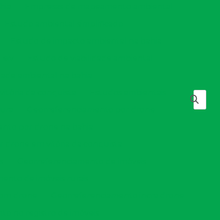
hia
Empresas de mapeamento ambiental
Estudo ambiental simplificado
Estudo de impacto ambiental na bahia
 eiv
Estudo de viabilidade ambiental
dade ambiental na bahia
vitória da conquista
Estudos ambientais
tura
Georreferenciamento por drone
nto por drone na bahia
 drone em vitória da conquista
s
Georreferenciamento de imóveis
ento de imóveis rurais
com drone
Georreferenciamento incra drone
o no registro de imóveis