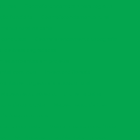
rurais
Georreferenciamento para registro
ção fundiária
Georreferenciamento rural
mento rural na bahia
 conquista
Georreferenciamento topografia
l de áreas degradadas
ntes ambientais em projetos
ental contínuo
Inventário florestal
evantamento georreferenciado rural
Mapeamento aéreo com drone na bahia
ória da conquista
Mapeamento de área
de área com drone
ia da conquista
Meio ambiente consultoria
nes
Monitoramento ambiental empresas