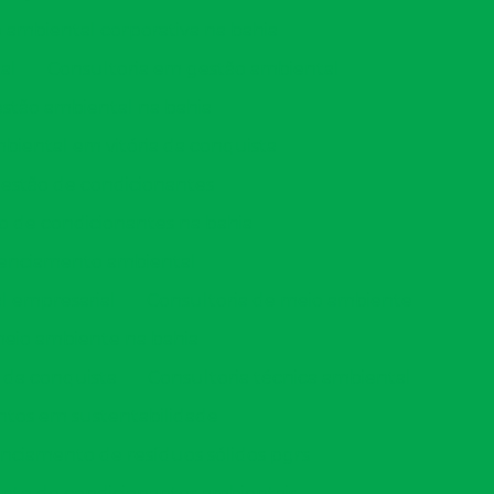
ambiental corporativa na bahia
al
Consultoria em gestão ambiental
stão ambiental na bahia
biental em vitória da conquista
gestão de condicionantes
o de condicionantes na bahia
icenciamento ambiental
l empresarial
Consultoria de meio ambiente
meio ambiente na bahia
 da conquista
Consultoria técnica ambiental
ntos em sustentabilidade
nciamento de resíduos sólidos pgrs
o de condicionantes ambientais