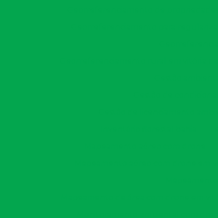
Georreferenciamento de propriedades 
Georreferenciamento para regulariza
Georreferencia
Georreferenciamento rural em vitória da
Gestão ambienta
Gestão de condiciona
Gestão de licenciamento ambi
Inventário florestal bahia
L
Mapeamento aéreo com drone
Mapeamento aéreo com drone em vit
Mapeamento 
Mapeamento de área com drone em vitór
Monitoramento ambiental com dro