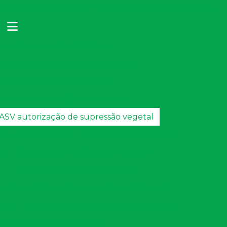
 99966-2128
(77) 98131-0472
contato@r2ambientalbahia.com.br
condicionantes ambientais
cionantes da licença ambiental
ico de licenças ambientais
e licenças ambientais na bahia
ASV autorização de supressão vegetal
ção para empresas
Consultoria ambiental
as
Consultoria ambiental e florestal
e
Consultoria ambiental serviços
Consultoria para asv e manejo ambiental
tal
Consultoria em educação ambiental
cação ambiental na bahia