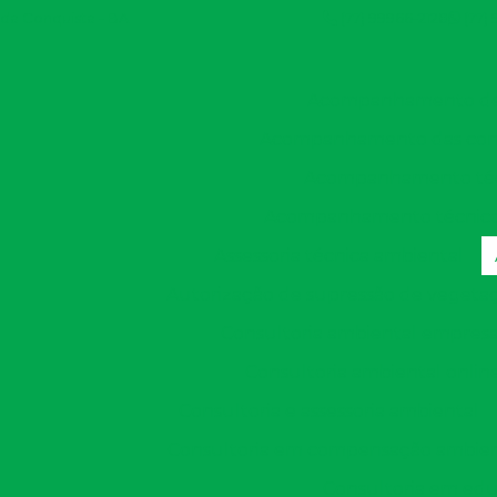
a da Conquista - BA
(77) 99966-2128
(77)
Acompanhamento de 
Acompanhamento das condi
Acompanhamento técn
Acompanhamento técnico d
Assessoria técnica ambiental
Autorização de supressão de vegeta
Consultoria ambiental empres
Consultoria ambiental onlin
Consultoria e assessoria ambiental
Consultoria em compensação ambien
Consultoria em edu